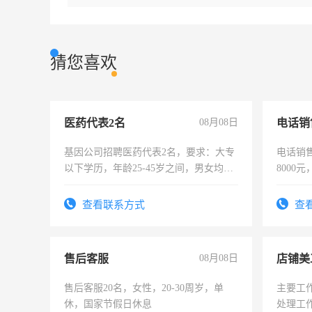
猜您喜欢
医药代表2名
08月08日
电话销
基因公司招聘医药代表2名，要求：大专
电话销售
以下学历，年龄25-45岁之间，男女均
8000
可，需要具有营销经验，从事过医药代
表或者有医学资质的优先，底薪+绩效，
查看联系方式
查
交五险。
售后客服
08月08日
店铺美
售后客服20名，女性，20-30周岁，单
主要工
休，国家节假日休息
处理工