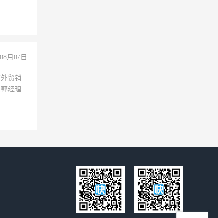
无犯罪记
上文化，
良好沟通
08月07日
有外贸销
系郭经理