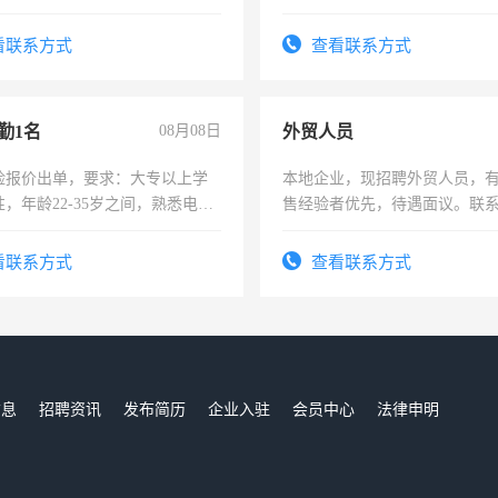
每天8小时，待遇优厚。
责任心形象端庄，遵纪守法，
录，客服要求45岁以下高中以
看联系方式
查看联系方式
懂电脑工作认真，性格开朗有
能力，工程，懂水电维修。
勤1名
08月08日
外贸人员
险报价出单，要求：大专以上学
本地企业，现招聘外贸人员，
，年龄22-35岁之间，熟悉电脑
售经验者优先，待遇面议。联
工作态度认真，具有团队精神，
-3个月，转正后交纳五险，
看联系方式
查看联系方式
信息
招聘资讯
发布简历
企业入驻
会员中心
法律申明
们