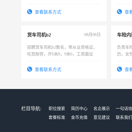
作时间
查看联系方式
查
货车司机b2
08月08日
车险内
招聘货车司机b2数名，带从业资格证，
负责车
吃苦耐劳，开6米8，9米6，工资面议
历，女性
操作，
试用期1
查看联系方式
查
栏目导航:
职位搜索
简历中心
名企展示
一句话
套餐标准
金币充值
意见建议
联系我