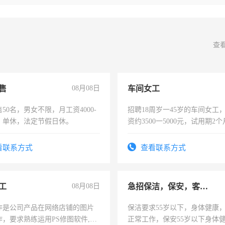
查
售
08月08日
车间女工
50名，男女不限，月工资4000-
招聘18周岁一45岁的车间女工
元，单休，法定节假日休。
资约3500一5000元，试用期2
险，有年薪假，年底福利
看联系方式
查看联系方式
工
08月08日
急招保洁，保安，客服，工程
作是公司产品在网络店铺的图片
保洁要求55岁以下，身体健康
作，要求熟练运用PS修图软件,工
正常工作，保安55岁以下身体