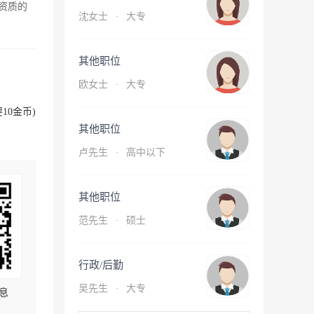
资质的
沈女士
·
大专
其他职位
欧女士
·
大专
10金币)
其他职位
卢先生
·
高中以下
其他职位
范先生
·
硕士
行政/后勤
吴先生
·
大专
息